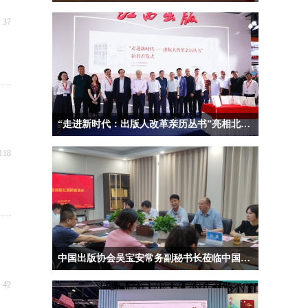
넶
37
“走进新时代：出版人改革亲历丛书”亮相北京国际图书博览会
118
中国出版协会吴宝安常务副秘书长莅临中国地质大学出版社调研指导
넶
42