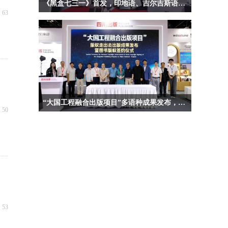
《黑盒七三一》首发，印地语、吉尔吉斯语版权输出
넶
63
“大国工程融合出版项目”多语种成果发布，新作英文版版权签约
넶
50
넶
53