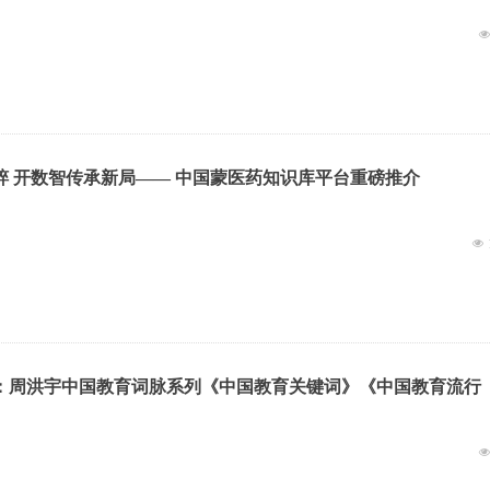
集千年蒙医精粹 开数智传承新局—— 中国蒙医药知识库平台重磅推介
넶
：周洪宇中国教育词脉系列《中国教育关键词》《中国教育流行
会暨国际版权推介会在京成功举办