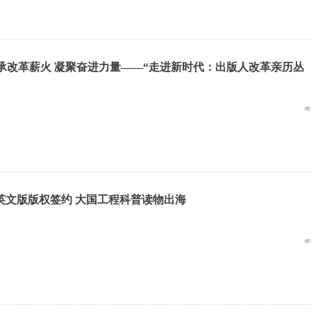
F | 传承改革薪火 凝聚奋进力量——“走进新时代：出版人改革亲历丛
英文版版权签约 大国工程科普读物出海