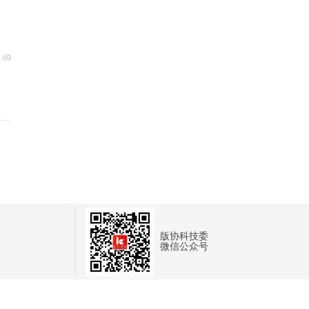
넶
69
版协科技委
微信公众号