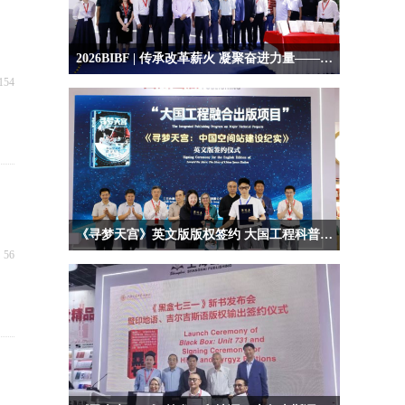
2026BIBF | 传承改革薪火 凝聚奋进力量——“走进新时代：出版人改革亲历丛书”重磅亮相
154
《寻梦天宫》英文版版权签约 大国工程科普读物出海
넶
56