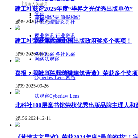
编辑策划
编辑策划
建工社获评2025年度“毕昇之光优秀出版单位”
登录
简报和纪要
简报和纪
注册
넶
39
2026-05-19
社长总编辑论坛
社
要
行业资讯
行业资讯
建工社荣获第六届中国出版政府奖多个奖项！
长总编辑论坛
对外交流
对外交流
넶
50
2026-05-19
各社风采
各社风采
网络法观察
喜报：我社《兰州传统建筑营造》荣获多个奖项
历史资料
历史资料
Cyberlaw Lens
网络
넶
99
2025-09-26
法观察Cyberlaw Lens
北科社100层童书馆荣获优秀出版品牌主理人和
넶
156
2024-12-11
《营造古文导览》荣获2024年度“最美的书”