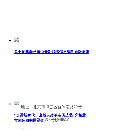
关于征集会员单位最新联络信息编制新版通讯
录的通知
江苏书展 ｜ 《我的中国航天课·中国探月工
程》新书发布暨科普生态共建沙龙在江苏书展
举行
地址：北京市海淀区首体南路20号
“走进新时代：出版人改革亲历丛书”亮相北
国兴家园5号楼405室
京国际图书博览会