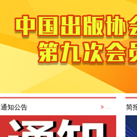
通知公告
简
ꅀ
更多